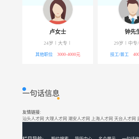
卢女士
钟先
下
24岁
大专
29岁
中专
5000元
其他职位
3000-4000元
技工/普工
40
一句话信息
友情链接:
汕头人才网
大理人才网
潮安人才网
上海人才网
天台人才网
栏目导航:
职位搜索
简历中心
名企展示
一句话