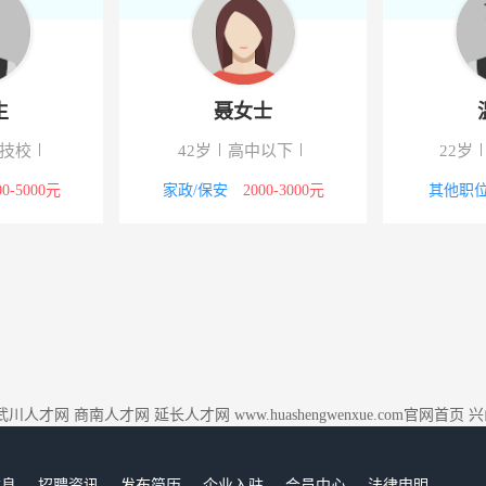
生
聂女士
/技校
42岁
高中以下
22岁
00-5000元
家政/保安
2000-3000元
其他职
武川人才网
商南人才网
延长人才网
www.huashengwenxue.com官网首页
兴
信息
招聘资讯
发布简历
企业入驻
会员中心
法律申明